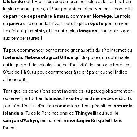
L’Islande
est LE paradis des aurores boréales et la destination
la plus connue pour ça. Pour pouvoir en observer, on te conseille
de partir de
septembre à mars,
comme en
Norvège
. Le mois
de
janvier
, au cœur de l’hiver, reste le plus
réputé
pour en voir.
Le ciel est plus
clair
, et les nuits plus
longues
. Par contre, gare
aux températures !
Tu peux commencer par te renseigner auprès du site Internet du
Icelandic Meteorological Office
qui dispose d’un outil fiable
qui lui permet de calculer l’indice d’activité des aurores boréales.
Situé de
1 à 9,
tu peux commencer à te préparer quand l’indice
affichera
6
!
Tant que les conditions sont favorables, tu peux globalement en
observer partout en
Islande
. Il existe quand même des endroits
plus réputés que d’autres comme les sites spécialisés
naturels
islandais.
Tu as le Parc national de
Thingvellir
au sud,
le
canyon d’Asbyrgi
au nord et la
montagne Kirkjufell
dans
l’ouest.