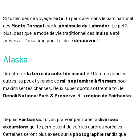
Si tu décides de voyager
l’été
, tu peux aller dans le parc national
des
Monts Torngat
, sur la
péninsule du Labrador
. Le petit
plus, c’est que le mode de vie traditionnel des
Inuits
a été
préservé. L’occasion pour toi de le
découvrir
!
Alaska
Direction «
la terre du soleil de minuit
» ! Comme pour les
autres, tu peux t’y rendre de
mi-septembre à fin mars
pour
maximiser tes chances. Deux super spots s’offrent à toi, le
Denali National Park & Preserve
et la
région de Fairbanks.
Depuis
Fairbanks
, tu vas pouvoir participer à
diverses
excursions
qui te permettent de voir les aurores boréales.
Certaines seront plus axées sur la
photographie
tandis que