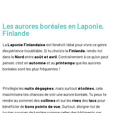
Les aurores boréales en Laponie,
Finlande
La
Laponie Finlandaise
est l’endroit idéal pour vivre ce genre
d’expérience inoubliable. Si tu choisis la
Finlande
, rends-toi
dans le
Nord
entre
août et avril
. Contrairement à ce qu’on peut
penser, c’est en
automne
et au
printemps
que les aurores
boréales sont les plus fréquentes !
Privilégie les
nuits dégagées
, mais surtout
étoilées
, cela
maximisera tes chances de voir une aurore boréale. Tu peux te
rendre au sommet des
collines
et sur les
rives
des
lacs
pour
bénéficier de
bons points de vue.
Surtout, éloigne-toi de
toutes sources de lumière comme celles des bâtiments par