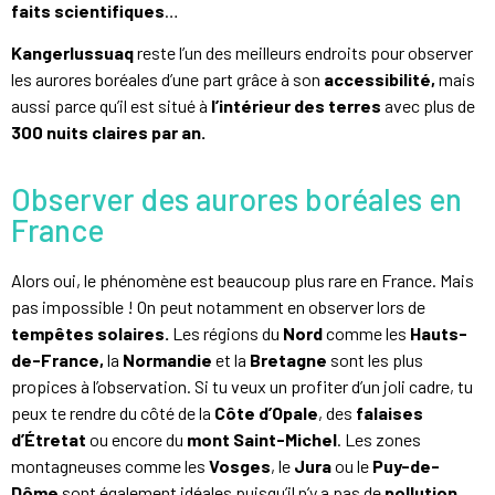
faits scientifiques
…
Kangerlussuaq
reste l’un des meilleurs endroits pour observer
les aurores boréales d’une part grâce à son
accessibilité,
mais
aussi parce qu’il est situé à
l’intérieur des terres
avec plus de
300 nuits claires par an.
Observer des aurores boréales en
France
Alors oui, le phénomène est beaucoup plus rare en France. Mais
pas impossible ! On peut notamment en observer lors de
tempêtes solaires.
Les régions du
Nord
comme les
Hauts-
de-France,
la
Normandie
et la
Bretagne
sont les plus
propices à l’observation. Si tu veux un profiter d’un joli cadre, tu
peux te rendre du côté de la
Côte d’Opale
, des
falaises
d’Étretat
ou encore du
mont Saint-Michel
. Les zones
montagneuses comme les
Vosges
, le
Jura
ou le
Puy-de-
Dôme
sont également idéales puisqu’il n’y a pas de
pollution