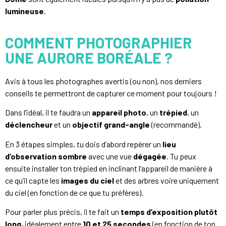
lumineuse
.
COMMENT PHOTOGRAPHIER
UNE AURORE BORÉALE ?
Avis à tous les photographes avertis (ou non), nos derniers
conseils te permettront de capturer ce moment pour toujours !
Dans l’idéal, il te faudra un
appareil photo
, un
trépied
, un
déclencheur
et un
objectif grand-angle
(recommandé).
En 3 étapes simples, tu dois d’abord repérer un
lieu
d’observation sombre
avec une vue
dégagée
. Tu peux
ensuite installer ton trépied en inclinant l’appareil de manière à
ce qu’il capte les
images du ciel
et des arbres voire uniquement
du ciel (en fonction de ce que tu préfères).
Pour parler plus précis, il te fait un
temps d’exposition plutôt
long,
idéalement entre
10 et 25 secondes
(en fonction de ton