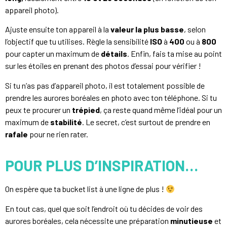
appareil photo).
Ajuste ensuite ton appareil à la
valeur la plus basse
, selon
l’objectif que tu utilises. Règle la sensibilité
ISO
à
400
ou à
800
pour capter un maximum de
détails
. Enfin, fais ta mise au point
sur les étoiles en prenant des photos d’essai pour vérifier !
Si tu n’as pas d’appareil photo, il est totalement possible de
prendre les aurores boréales en photo avec ton téléphone. Si tu
peux te procurer un
trépied
, ça reste quand même l’idéal pour un
maximum de
stabilité
. Le secret, c’est surtout de prendre en
rafale
pour ne rien rater.
POUR PLUS D’INSPIRATION…
On espère que ta bucket list à une ligne de plus !
En tout cas, quel que soit l’endroit où tu décides de voir des
aurores boréales, cela nécessite une préparation
minutieuse
et