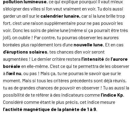
pollution lumineuse
, ce qui explique pourquoi il vaut mieux
s’éloigner des villes si l’on veut vraiment en voir. Tu dois aussi
garder un œil sur le
calendrier lunaire,
car si la lune brille trop
fort, c’est une raison supplémentaire pour ne pas pouvoir les
voir. Donc les soirs de pleine lune (même si ça pourrait être très
joli), on oublie ! Par contre, tu pourras observer les aurores
boréales plus rapidement lors d’une
nouvelle lune.
Et en cas
d’éruptions solaires
, tes chances d’en voir seront
augmentées ! Le dernier critère restera
l’intensité
de
l’aurore
boréale
en elle-même. C’est ce qui te permettra de les observer
à
l’œil nu
, ou pas ! Mais ça, tu ne pourras le savoir que sur le
moment. Mais si tous les critères précédents sont déjà réunis,
tu as de grandes chances de pouvoir en observer ! Tu as aussi la
possibilité de te référer à des indicateurs comme
l’indice Kp.
Considéré comme étant le plus précis, cet indice mesure
l’activité magnétique de la planète de 1 à 9
.