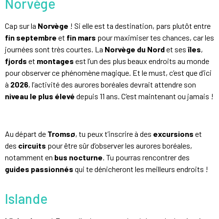
Norvège
Cap sur la
Norvège
! Si elle est ta destination, pars plutôt entre
fin septembre
et
fin mars
pour maximiser tes chances, car les
journées sont très courtes. La
Norvège du Nord
et ses
îles
,
fjords
et
montages
est l’un des plus beaux endroits au monde
pour observer ce phénomène magique. Et le must, c’est que d’ici
à
2026
, l’activité des aurores boréales devrait attendre son
niveau le plus élevé
depuis 11 ans. C’est maintenant ou jamais !
Au départ de
Tromsø
, tu peux t’inscrire à des
excursions
et
des
circuits
pour être sûr d’observer les aurores boréales,
notamment en
bus nocturne
. Tu pourras rencontrer des
guides passionnés
qui te dénicheront les meilleurs endroits !
Islande