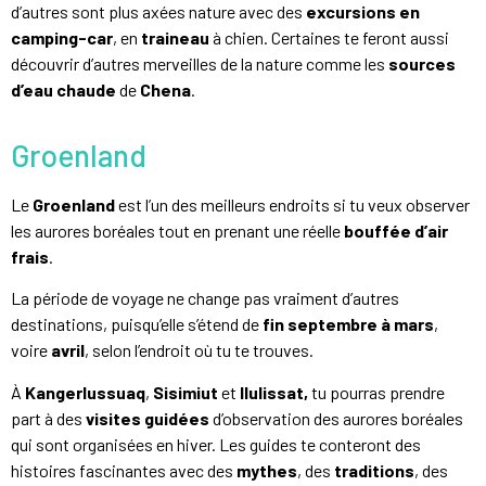
d’autres sont plus axées nature avec des
excursions en
camping-car
, en
traineau
à chien. Certaines te feront aussi
découvrir d’autres merveilles de la nature comme les
sources
d’eau chaude
de
Chena
.
Groenland
Le
Groenland
est l’un des meilleurs endroits si tu veux observer
les aurores boréales tout en prenant une réelle
bouffée d’air
frais
.
La période de voyage ne change pas vraiment d’autres
destinations, puisqu’elle s’étend de
fin septembre à mars
,
voire
avril
, selon l’endroit où tu te trouves.
À
Kangerlussuaq
,
Sisimiut
et
Ilulissat,
tu pourras prendre
part à des
visites guidées
d’observation des aurores boréales
qui sont organisées en hiver. Les guides te conteront des
histoires fascinantes avec des
mythes
, des
traditions
, des