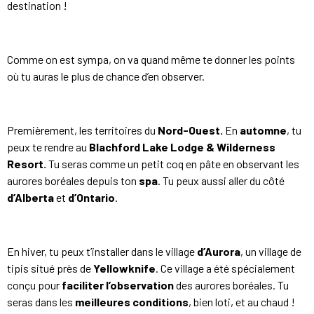
destination !
Comme on est sympa, on va quand même te donner les points
où tu auras le plus de chance d’en observer.
Premièrement, les territoires du
Nord-Ouest.
En
automne
, tu
peux te rendre au
Blachford Lake Lodge & Wilderness
Resort.
Tu seras comme un petit coq en pâte en observant les
aurores boréales depuis ton
spa
. Tu peux aussi aller du côté
d’Alberta
et
d’Ontario
.
En hiver, tu peux t’installer dans le village
d’Aurora
, un village de
tipis situé près de
Yellowknife
. Ce village a été spécialement
conçu pour
faciliter l’observation
des aurores boréales. Tu
seras dans les
meilleures conditions
, bien loti, et au chaud !