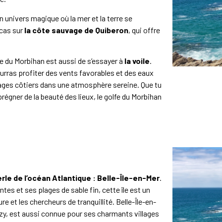
n univers magique où la mer et la terre se
 cas sur
la côte sauvage de Quiberon
, qui offre
e du Morbihan est aussi de s’essayer à
la voile
.
urras profiter des vents favorables et des eaux
ysages côtiers dans une atmosphère sereine. Que tu
égner de la beauté des lieux, le golfe du Morbihan
erle de l’océan Atlantique : Belle-Île-en-Mer
.
s et ses plages de sable fin, cette île est un
e et les chercheurs de tranquillité. Belle-Île-en-
lzy, est aussi connue pour ses charmants villages