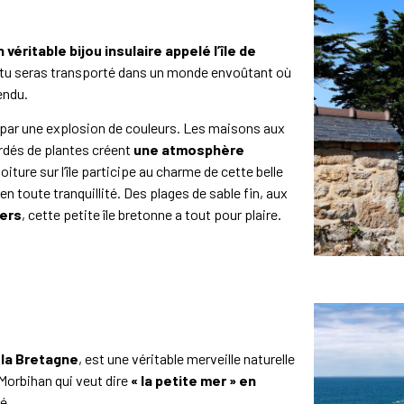
n véritable bijou insulaire appelé l’île de
, tu seras transporté dans un monde envoûtant où
endu.
lli par une explosion de couleurs. Les maisons aux
ordés de plantes créent
une atmosphère
oiture sur l’île participe au charme de cette belle
n toute tranquillité. Des plages de sable fin, aux
iers
, cette petite île bretonne a tout pour plaire.
 la Bretagne
, est une véritable merveille naturelle
 Morbihan qui veut dire
« la petite mer » en
é.