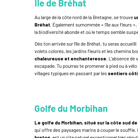
Île de Bréhat
Au large de la côte nord de la Bretagne, se trouve
u
Bréhat
. Également surnommée « l’île aux fleurs »
la biodiversité abonde et où le temps semble susp
Dès ton arrivée sur l’île de Bréhat, tu seras accuei
volets colorés, les jardins fleuris et les chemins b
chaleureuse et enchanteresse
. L’absence de v
escapade. Tu pourras te promener à pied ou à vélo e
villages typiques en passant par les
sentiers côt
Golfe du Morbihan
Le golfe du Morbihan, situé sur la côte sud de
qui offre des paysages marins à couper le souffle.
breton
, est un site naturel exceptionnel très réput