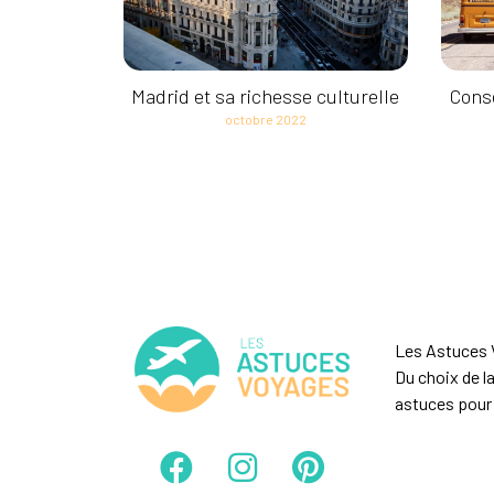
Madrid et sa richesse culturelle
Conse
octobre 2022
Les Astuces V
Du choix de l
astuces pour 