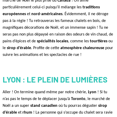
marché de Noël le plus prisé du
Canada
! On aime
particulièrement celui-ci puisqu’il mélange les
traditions
européennes
et
nord-américaines
. Évidemment, il ne déroge
pas à la règle ! Tu retrouveras les fameux chalets en bois, de
magnifiques décorations de Noël, et un immense sapin ! Tu ne
seras pas non plus dépaysé en raison des odeurs de vin chaud, de
pains d’épices et de
spécialités locales
, comme les
tourtières
ou
le
sirop d’érable
. Profite de cette
atmosphère chaleureuse
pour
suivre les animations et les spectacles de rue !
LYON : LE PLEIN DE LUMIÈRES
Aller ! On termine quand même par notre chérie,
Lyon
! Si tu
n’as pas le temps de te déplacer jusqu’à
Toronto
, le marché de
Noël a un super
stand canadien
où tu pourras déguster
sirop
d’érable
et
rhum
! La personne qui s’occupe du chalet sera ravie