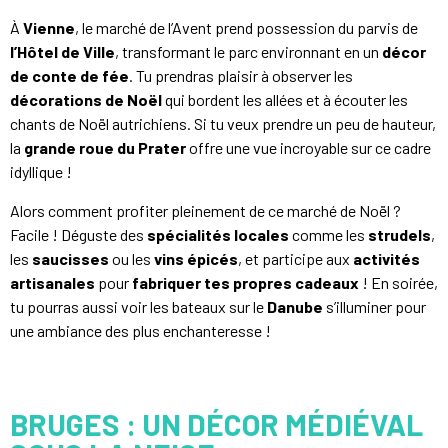
À
Vienne
, le marché de l’Avent prend possession du parvis de
l’Hôtel de Ville
, transformant le parc environnant en un
décor
de conte de fée
. Tu prendras plaisir à observer les
décorations de Noël
qui bordent les allées et à écouter les
chants de Noël autrichiens. Si tu veux prendre un peu de hauteur,
la
grande roue du Prater
offre une vue incroyable sur ce cadre
idyllique !
Alors comment profiter pleinement de ce marché de Noël ?
Facile ! Déguste des
spécialités locales
comme les
strudels
,
les
saucisses
ou les
vins épicés
, et participe aux
activités
artisanales
pour
fabriquer tes propres cadeaux
! En soirée,
tu pourras aussi voir les bateaux sur le
Danube
s’illuminer pour
une ambiance des plus enchanteresse !
BRUGES : UN DÉCOR MÉDIÉVAL