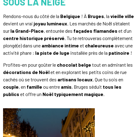
SOUS LA NEIGE
Rendons-nous du côté de la
Belgique
! À
Bruges
, la
vieille ville
devient un vrai
joyau lumineux
. Les marchés de Noël s’étalent
sur
la Grand-Place
, entourée des
façades flamandes
et d’un
centre historique préservé
. Tu te retrouveras complètement
plongé(e) dans une
ambiance intime
et
chaleureuse
avec une
activité phare :
la piste de luge
installée près de la
patinoire
!
Profites-en pour goûter le
chocolat belge
tout en admirant les
décorations de Noël
et en explorant les petits coins de rue
cachés où se trouvent des
artisans locaux
. Que tu sois en
couple
, en
famille
ou entre
amis
, Bruges séduit
tous les
publics
et offre un
Noël typiquement magique
.