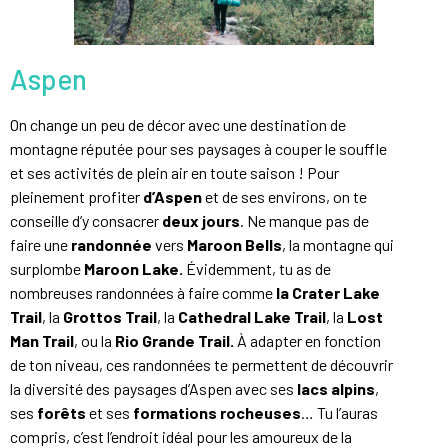
Aspen
On change un peu de décor avec une destination de
montagne réputée pour ses paysages à couper le souffle
et ses activités de plein air en toute saison ! Pour
pleinement profiter
d’Aspen
et de ses environs, on te
conseille d’y consacrer
deux jours
. Ne manque pas de
faire une
randonnée
vers
Maroon Bells
, la montagne qui
surplombe
Maroon Lake.
Évidemment, tu as de
nombreuses randonnées à faire comme
la Crater Lake
Trail
, la
Grottos Trail
, la
Cathedral Lake Trail
, la
Lost
Man Trail
, ou la
Rio Grande Trail.
À adapter en fonction
de ton niveau, ces randonnées te permettent de découvrir
la diversité des paysages d’Aspen avec ses
lacs alpins
,
ses
forêts
et ses
formations rocheuses
… Tu l’auras
compris, c’est l’endroit idéal pour les amoureux de la