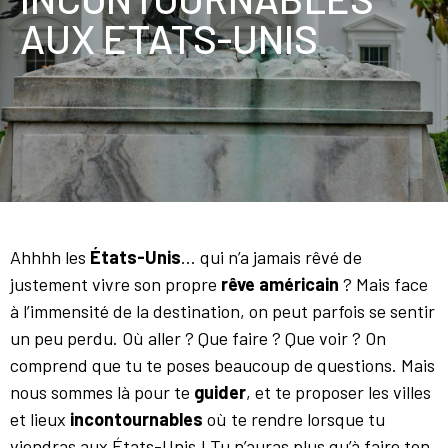
AUX ETATS-UNIS
Ahhhh les
États-Unis
… qui n’a jamais rêvé de
justement vivre son propre
rêve américain
? Mais face
à l’immensité de la destination, on peut parfois se sentir
un peu perdu. Où aller ? Que faire ? Que voir ? On
comprend que tu te poses beaucoup de questions. Mais
nous sommes là pour te
guider
, et te proposer les villes
et lieux
incontournables
où te rendre lorsque tu
viendras aux États-Unis ! Tu n’auras plus qu’à faire ton