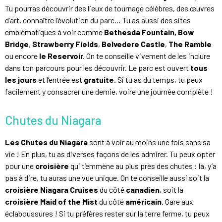
Tu pourras découvrir des lieux de tournage célèbres, des œuvres
d’art, connaître l’évolution du parc… Tu as aussi des sites
emblématiques à voir comme
Bethesda Fountain,
Bow
Bridge
,
Strawberry Fields
,
Belvedere Castle
,
The Ramble
ou encore
le Reservoir.
On te conseille vivement de les inclure
dans ton parcours pour les découvrir. Le parc est ouvert
tous
les jours
et l’entrée est
gratuite
. Si tu as du temps, tu peux
facilement y consacrer une demie, voire une journée complète !
Chutes du Niagara
Les Chutes du Niagara
sont à voir au moins une fois sans sa
vie ! En plus, tu as diverses façons de les admirer. Tu peux opter
pour une
croisière
qui t’emmène au plus près des chutes : là, y’a
pas à dire, tu auras une vue unique. On te conseille aussi soit la
croisière Niagara Cruises
du côté
canadien
, soit la
croisière Maid of the Mist
du côté
américain
. Gare aux
éclaboussures ! Si tu préfères rester sur la terre ferme, tu peux