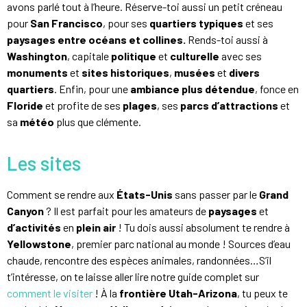
avons parlé tout à l’heure. Réserve-toi aussi un petit créneau
pour
San Francisco
, pour ses
quartiers typiques
et ses
paysages entre océans et collines.
Rends-toi aussi à
Washington
, capitale
politique
et
culturelle
avec ses
monuments
et
sites historiques
,
musées
et
divers
quartiers
. Enfin, pour une
ambiance plus détendue
, fonce en
Floride
et profite de ses
plages
, ses
parcs d’attractions
et
sa
météo
plus que clémente.
Les sites
Comment se rendre aux
États-Unis
sans passer par le
Grand
Canyon
? Il est parfait pour les amateurs de
paysages
et
d’activités
en
plein air
! Tu dois aussi absolument te rendre à
Yellowstone
, premier parc national au monde ! Sources d’eau
chaude, rencontre des espèces animales, randonnées…S’il
t’intéresse, on te laisse aller lire notre guide complet sur
comment le visiter
! À la
frontière
Utah-Arizona
, tu peux te