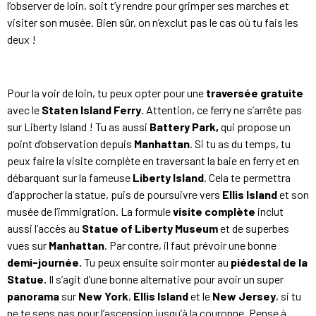
l’observer de loin, soit t’y rendre pour grimper ses marches et
visiter son musée. Bien sûr, on n’exclut pas le cas où tu fais les
deux !
Pour la voir de loin, tu peux opter pour une
traversée gratuite
avec le
Staten Island Ferry
. Attention, ce ferry ne s’arrête pas
sur Liberty Island ! Tu as aussi
Battery Park,
qui propose un
point d’observation depuis
Manhattan
. Si tu as du temps, tu
peux faire la visite complète en traversant la baie en ferry et en
débarquant sur la fameuse
Liberty Island
. Cela te permettra
d’approcher la statue, puis de poursuivre vers
Ellis Island
et son
musée de l’immigration. La formule
visite complète
inclut
aussi l’accès au
Statue of Liberty Museum
et de superbes
vues sur
Manhattan
. Par contre, il faut prévoir une bonne
demi-journée.
Tu peux ensuite soir monter au
piédestal de la
Statue.
Il s’agit d’une bonne alternative pour avoir un super
panorama
sur
New York
,
Ellis Island
et le
New Jersey
, si tu
ne te sens pas pour l’ascension jusqu’à la couronne. Pense à