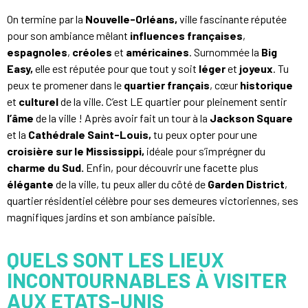
On termine par la
Nouvelle-Orléans,
ville fascinante réputée
pour son ambiance mêlant
influences
françaises
,
espagnoles
,
créoles
et
américaines
. Surnommée la
Big
Easy,
elle est réputée pour que tout y soit
léger
et
joyeux
. Tu
peux te promener dans le
quartier français
, cœur
historique
et
culturel
de la ville. C’est LE quartier pour pleinement sentir
l’âme
de la ville ! Après avoir fait un tour à la
Jackson Square
et la
Cathédrale Saint-Louis,
tu peux opter pour une
croisière sur le Mississippi,
idéale pour s’imprégner du
charme du Sud.
Enfin, pour découvrir une facette plus
élégante
de la ville, tu peux aller du côté de
Garden District
,
quartier résidentiel célèbre pour ses demeures victoriennes, ses
magnifiques jardins et son ambiance paisible.
QUELS SONT LES LIEUX
INCONTOURNABLES À VISITER
AUX ETATS-UNIS