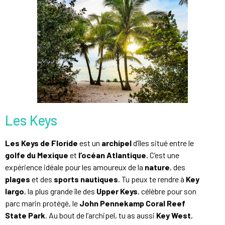
Les Keys
Les Keys de Floride
est un
archipel
d’îles situé entre le
golfe du Mexique
et
l’océan Atlantique.
C’est une
expérience idéale pour les amoureux de la
nature
, des
plages
et des
sports nautiques
. Tu peux te rendre à
Key
largo
, la plus grande île des
Upper Keys
, célèbre pour son
parc marin protégé, le
John Pennekamp Coral Reef
State Park
. Au bout de l’archipel, tu as aussi
Key West
,