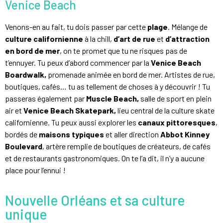
Venice Beach
Venons-en au fait, tu dois passer par cette
plage
. Mélange de
culture californienne
à la chill,
d’art de rue
et
d’attraction
en bord de mer
, on te promet que tu ne risques pas de
t’ennuyer. Tu peux d’abord commencer par la
Venice Beach
Boardwalk,
promenade animée en bord de mer. Artistes de rue,
boutiques, cafés… tu as tellement de choses à y découvrir ! Tu
passeras également par
Muscle Beach,
salle de sport en plein
air et
Venice Beach Skatepark,
lieu central de la culture skate
californienne. Tu peux aussi explorer les
canaux pittoresques
,
bordés de
maisons typiques
et aller direction
Abbot Kinney
Boulevard
, artère remplie de boutiques de créateurs, de cafés
et de restaurants gastronomiques. On te l’a dit, il n’y a aucune
place pour l’ennui !
Nouvelle Orléans et sa culture
unique