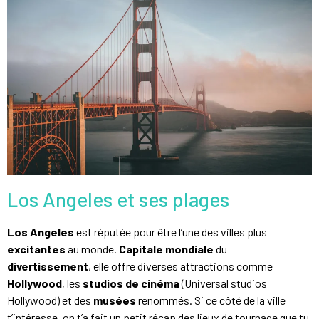
Los Angeles et ses plages
Los Angeles
est réputée pour être l’une des villes plus
excitantes
au monde.
Capitale mondiale
du
divertissement
, elle offre diverses attractions comme
Hollywood
, les
studios de cinéma
(Universal studios
Hollywood) et des
musées
renommés. Si ce côté de la ville
t’intéresse, on t’a fait un petit récap des lieux de tournage que tu