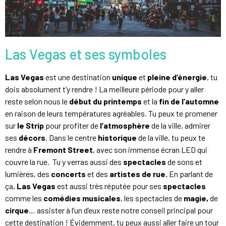
Las Vegas et ses symboles
Las Vegas
est une destination
unique
et
pleine d’énergie
, tu
dois absolument t’y rendre ! La meilleure période pour y aller
reste selon nous le
début du printemps
et la
fin de l’automne
en raison de leurs températures agréables. Tu peux te promener
sur
le Strip
pour profiter de
l’atmosphère
de la ville, admirer
ses
décors
. Dans le centre
historique
de la ville, tu peux te
rendre à
Fremont Street
, avec son immense écran LED qui
couvre la rue. Tu y verras aussi des
spectacles
de sons et
lumières, des
concerts
et des
artistes de rue.
En parlant de
ça,
Las Vegas
est aussi très réputée pour ses
spectacles
comme les
comédies musicales
, les spectacles de
magie,
de
cirque
… assister à l’un d’eux reste notre conseil principal pour
cette destination ! Évidemment, tu peux aussi aller faire un tour