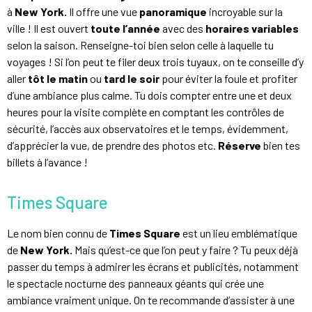
à
New York.
Il offre une vue
panoramique
incroyable sur la
ville ! Il est ouvert
toute l’année
avec des
horaires variables
selon la saison. Renseigne-toi bien selon celle à laquelle tu
voyages ! Si l’on peut te filer deux trois tuyaux, on te conseille d’y
aller
tôt le matin
ou
tard le soir
pour éviter la foule et profiter
d’une ambiance plus calme. Tu dois compter entre une et deux
heures pour la visite complète en comptant les contrôles de
sécurité, l’accès aux observatoires et le temps, évidemment,
d’apprécier la vue, de prendre des photos etc.
Réserve
bien tes
billets à l’avance !
Times Square
Le nom bien connu de
Times Square
est un lieu emblématique
de
New York.
Mais qu’est-ce que l’on peut y faire ? Tu peux déjà
passer du temps à admirer les écrans et publicités, notamment
le spectacle nocturne des panneaux géants qui crée une
ambiance vraiment unique. On te recommande d’assister à une